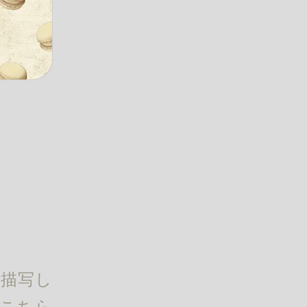
）
く描写し
 こちら