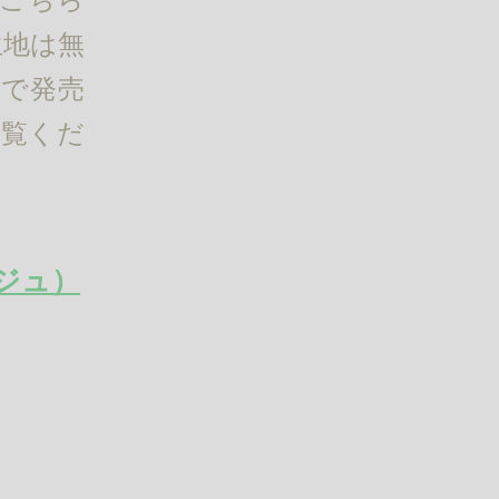
生地は無
さんで発売
もご覧くだ
ージュ）