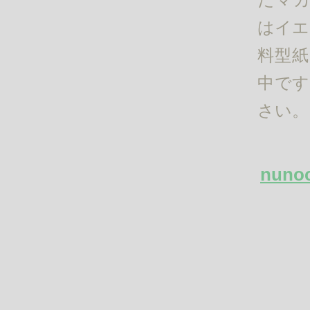
はイエ
料型紙と
中です。
さい。
nun