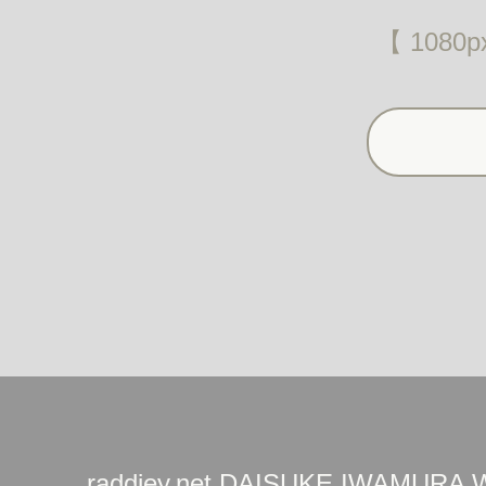
【 1080p
raddiey.net DAISUKE IWAMURA