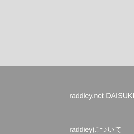
raddiey.net DAIS
raddieyについて