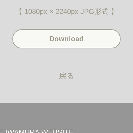
【 1080px × 2240px JPG形式 】
Download
戻る
UKE IWAMURA WEBSITE