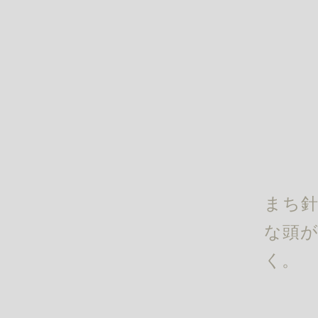
まち針
な頭が
く。