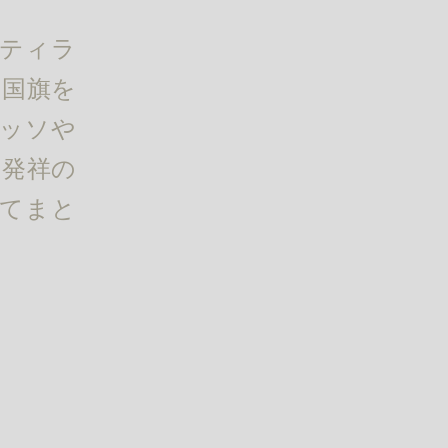
 ティラ
ア国旗を
レッソや
ア発祥の
けてまと