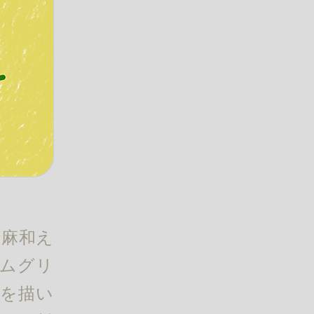
胡麻和え
イムグリ
器を描い